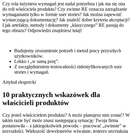
Czy rola inżyniera wymagań jest nadal potrzebna i jak ma się ona
do roli właściciela produktu? Czy zwinne RE oznacza zarządzanie
wymaganiami tylko w formie user stories? Jak można zapewnić
wystarczającą dokumentację? Jak znaleźć dobre kryteria akceptacji?
I jak artefakty, metody i dokumenty „klasycznego” RE pasują do
tego obrazu? Odpowiedzi znajdziesz tutaj!
Budujemy zrozumienie potrzeb i metod pracy przyszłych
użytkowników.
Lekko i „w samą porę”.
Z uwzględnieniem testowalności zidentyfikowanych user
stories i wymagań.
Artykuł ekspercki
10 praktycznych wskazówek dla
właścicieli produktów
Czy jesteś właścicielem produktu? A może planujesz nim zostać? W
takim razie być może znasz następującą sytuację: Twoja firma
postanowiła – z jakiegokolwiek powodu – pracować „zwinnie” w
przyszłości. Większość deweloperów wiwatuje, testerzy przytakują