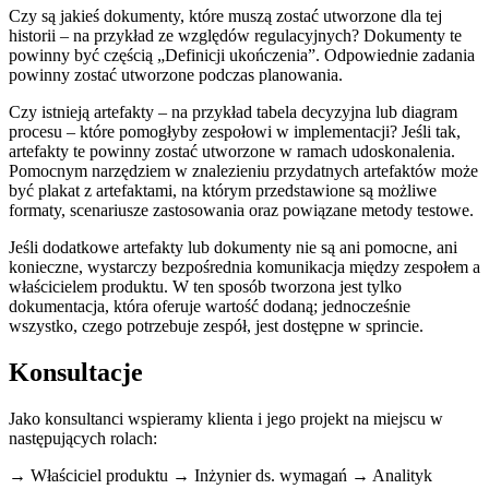
Czy są jakieś dokumenty, które muszą zostać utworzone dla tej
historii – na przykład ze względów regulacyjnych? Dokumenty te
powinny być częścią „Definicji ukończenia”. Odpowiednie zadania
powinny zostać utworzone podczas planowania.
Czy istnieją artefakty – na przykład tabela decyzyjna lub diagram
procesu – które pomogłyby zespołowi w implementacji? Jeśli tak,
artefakty te powinny zostać utworzone w ramach udoskonalenia.
Pomocnym narzędziem w znalezieniu przydatnych artefaktów może
być plakat z artefaktami, na którym przedstawione są możliwe
formaty, scenariusze zastosowania oraz powiązane metody testowe.
Jeśli dodatkowe artefakty lub dokumenty nie są ani pomocne, ani
konieczne, wystarczy bezpośrednia komunikacja między zespołem a
właścicielem produktu. W ten sposób tworzona jest tylko
dokumentacja, która oferuje wartość dodaną; jednocześnie
wszystko, czego potrzebuje zespół, jest dostępne w sprincie.
Konsultacje
Jako konsultanci wspieramy klienta i jego projekt na miejscu w
następujących rolach:
→ Właściciel produktu → Inżynier ds. wymagań → Analityk