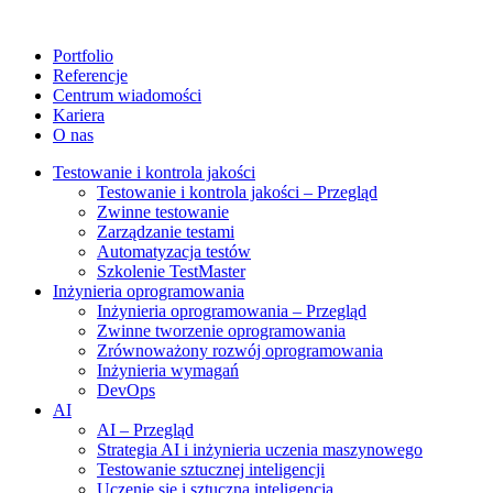
Portfolio
Referencje
Centrum wiadomości
Kariera
O nas
Testowanie i kontrola jakości
Testowanie i kontrola jakości – Przegląd
Zwinne testowanie
Zarządzanie testami
Automatyzacja testów
Szkolenie TestMaster
Inżynieria oprogramowania
Inżynieria oprogramowania – Przegląd
Zwinne tworzenie oprogramowania
Zrównoważony rozwój oprogramowania
Inżynieria wymagań
DevOps
AI
AI – Przegląd
Strategia AI i inżynieria uczenia maszynowego
Testowanie sztucznej inteligencji
Uczenie się i sztuczna inteligencja