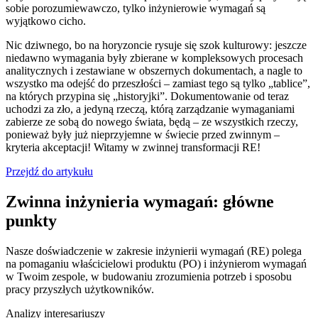
sobie porozumiewawczo, tylko inżynierowie wymagań są
wyjątkowo cicho.
Nic dziwnego, bo na horyzoncie rysuje się szok kulturowy: jeszcze
niedawno wymagania były zbierane w kompleksowych procesach
analitycznych i zestawiane w obszernych dokumentach, a nagle to
wszystko ma odejść do przeszłości – zamiast tego są tylko „tablice”,
na których przypina się „historyjki”. Dokumentowanie od teraz
uchodzi za zło, a jedyną rzeczą, którą zarządzanie wymaganiami
zabierze ze sobą do nowego świata, będą – ze wszystkich rzeczy,
ponieważ były już nieprzyjemne w świecie przed zwinnym –
kryteria akceptacji! Witamy w zwinnej transformacji RE!
Przejdź do artykułu
Zwinna inżynieria wymagań: główne
punkty
Nasze doświadczenie w zakresie inżynierii wymagań (RE) polega
na pomaganiu właścicielowi produktu (PO) i inżynierom wymagań
w Twoim zespole, w budowaniu zrozumienia potrzeb i sposobu
pracy przyszłych użytkowników.
Analizy interesariuszy