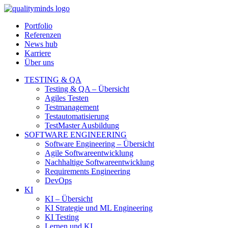
Portfolio
Referenzen
News hub
Karriere
Über uns
TESTING & QA
Testing & QA – Übersicht
Agiles Testen
Testmanagement
Testautomatisierung
TestMaster Ausbildung
SOFTWARE ENGINEERING
Software Engineering – Übersicht
Agile Softwareentwicklung
Nachhaltige Softwareentwicklung
Requirements Engineering
DevOps
KI
KI – Übersicht
KI Strategie und ML Engineering
KI Testing
Lernen und KI